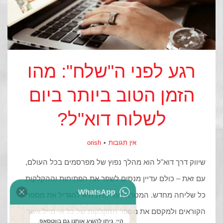
רגע לפני ה"שלח": מהו
הזמן הטוב ביותר ביום
לשלוח דוא"ל?
אין תגובות
orish
שיווק דרך דוא"ל הוא מהלך נפוץ של מפרסמים בכל העולם,
WhatsApp
עם זאת – כולם עדיין מנסים לשפר את הפתיחות וההקלקות
כל שליחה מחדש. המטרה המרכזית היא להגדיל את מספר
הקוראים ולמקסם את מספר ההקלקות של כל אי-מייל אשר
היי, ניתן להשיג אותנו גם בווטסאפ,
הקליקו מטה על הכפתור