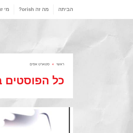
הביתה
מה זה orish?
מי זה ish
ראשי
»
סטארט אפים
כל הפוסטים ב