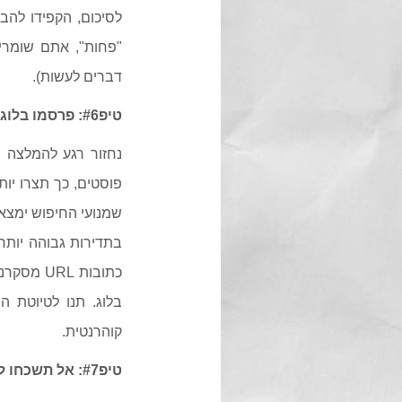
לסיכום, הקפידו להב
"פחות", אתם שומרים
דברים לעשות).
טיפ#6: פרסמו בלוג חדש לפחות פעם בשבוע, הכי טוב פעמיים-שלוש בשבוע
פוסטים, כך תצרו יות
שמנועי החיפוש ימצא
בתדירות גבוהה יותר
כתובות L
קוהרנטית.
טיפ#7: אל תשכחו לכלול את פרטי יצירת הקשר שלכם