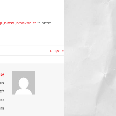
פורסם ב:
כל המאמרים
,
פרסום
,
קו
« הקודם
או
אור
לפע
וחו