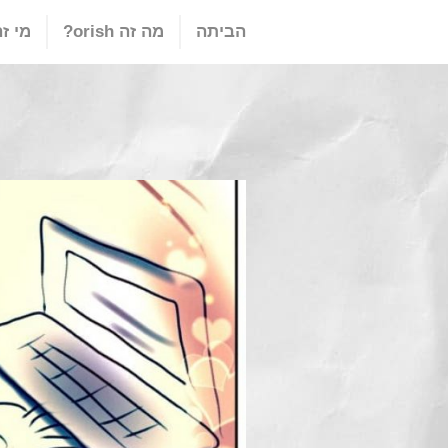
הביתה
מה זה orish?
מי זה ish