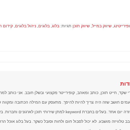
פירייטינג
,
שיווק במייל
,
שיווק תוכן
תגיות:
בלוג
,
בלוגים
,
ניהול בלוגים
,
קידום ת
דות
י שקד, חייט תוכן, כותב ומאהב, קופירייטר מקצועי ובשלן חובב. אני כותב למח
מים חושב שזה היה צריך להיות להיפך. מתעסק עם המילה הכתובה ומקווה 
בחזרה יום אחד. בעלים בחברת keyword למתן שירותי תוכן לארגונ
בב טלוויזה מושבע. לא יכול לסבול חום ולחות וסובל כשקר. בעל בלוג אוכל הרחו