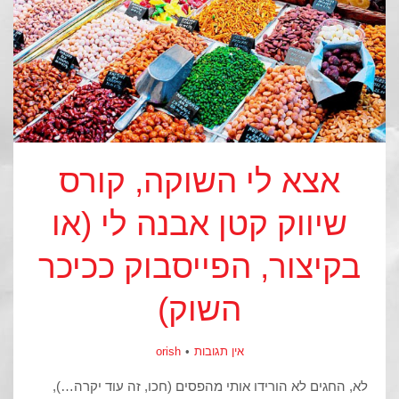
אצא לי השוקה, קורס
שיווק קטן אבנה לי (או
בקיצור, הפייסבוק ככיכר
השוק)
אין תגובות
orish
לא, החגים לא הורידו אותי מהפסים (חכו, זה עוד יקרה…),