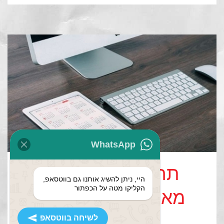
WhatsApp
תרגום תוכן שיווקי
היי, ניתן להשיג אותנו גם בווטסאפ,
הקליקו מטה על הכפתור
מאנגלית לעברית –
מספר כללים
לשיחה בווטסאפ