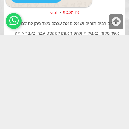
אין תגובות
orish
גלילה
אנשים רבים תוהים ושואלים את עצמם כיצד ניתן לתרגם תוכן
לראש
אשר מקורו באנגלית ולהפוך אותו לטקסט עברי בעבר אותה
העמוד
רמה. כך למשל, כאשר יהיה מדובר בטקסט שיווקי, הדבר יבוא
לידי ביטוי באופן הרבה יותר קריטי ונראה לעין. אנו עלולים
למצוא טקסט שיווקי באנגלית מושך למדי, אך כאשר יעבור
תרגום הטקסט יהפוך הטקסט למשעמם ולחסר כל […]
קרא עוד