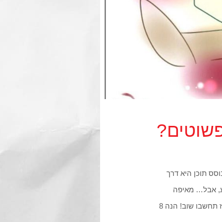
סס תוכן היא דרך
ע, אבל… מאיפה
מתחילים? הרבה אנשים נרתעים מכתיבת ספר אלקטרוני וחושבים שזו משימה בלתי אפשרית. אז תחשבו שוב! הנה 8