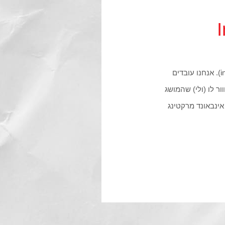
לקוח אחד, מאד נחמד דרך אגב, שאל אותי השבוע מה זה אינבאונד מרקטינג (inbound marketing). אנחנו עובדים
מים, אבל רק עכשיו התחוור לו (ולי) שהמושג
אינבאונד מרקטינג