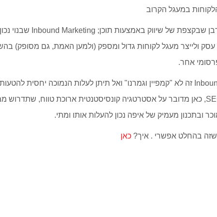
לקוחות במעגל הקרוב
וזה, נכון להיום, הדובדבן שבקצפת של שיוו
 עסק ולייצר מעגל לקוחות גדול ומספק (ולמען האמת, גם מסופק) בה
רסומי אחר.
מאידך, Inbound Marketing זה לא "קמפיין וגמרנו" ואל תיתן לעלות הנמוכה יחסית להט
לקמפיין בגוגל או ל-SEO, כאן מדובר על אסטרטגיה קונסיסטנטית ארוכת טווח, שת
מוכר ובתכנון מעמיק של איפה נכון להעלות אותו ומתי.
שזה בהחלט אפשרי . איך?
כאן