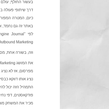
בעשור החולף, עולם ה
דרך שיתופי פעולה בי
כיום, המטרה המפורשת
באתר זה גם נחמד, אב
Outbound Marketing (הווה אומר פרסום מסורתי, חיצוני, למס
וזה, בשורה אחת, מסביר למה
מפרסום, אז לא נציג א
נציג אותו דווקא כבס
התמהיל הזה יכול להי
פודקאסטים, דפי נחיתה
מכיר את המשחק מונופ