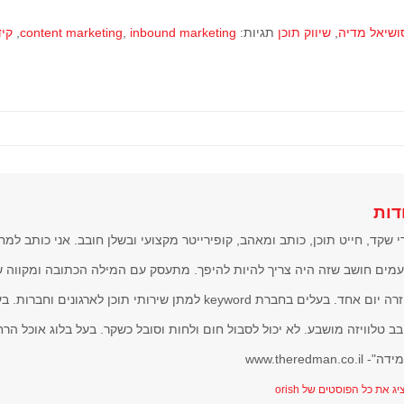
ושיאל מדיה
,
שיווק תוכן
תגיות:
inbound marketing
,
content marketing
,
קיד
דות
י שקד, חייט תוכן, כותב ומאהב, קופירייטר מקצועי ובשלן חובב. אני כותב למח
מים חושב שזה היה צריך להיות להיפך. מתעסק עם המילה הכתובה ומקווה 
בחזרה יום אחד. בעלים בחברת keyword למתן שירותי תוכן לארגונ
בב טלוויזה מושבע. לא יכול לסבול חום ולחות וסובל כשקר. בעל בלוג אוכל הרחו
 www.theredman.co.il
ג את כל הפוסטים של orish