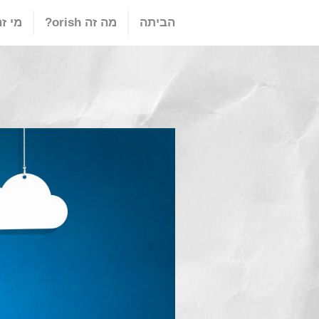
הביתה
מה זה orish?
מי זה ish