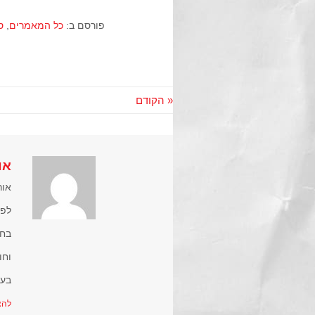
פורסם ב:
כל המאמרים
,
ס
« הקודם
או
אור
לפע
וחו
בעמידה"-
להצי