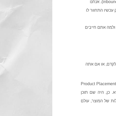
לקוח אחד, מאד נחמד דרך אגב, שאל אותי השבוע מה זה אינבאונד מרקטינג (inbound marketing). אנחנו
ת כל כלי הInbound הקיימים, אבל רק עכשיו התחוור לו
 ולמה אתם חייבים
רוצה לקדם, או אם אתה
, נקודת ההתחלה היתה די מבישה. קראו לזה בעיקר Product Placement
 כן, היה שם תוכן
לות של המוצר, עולם