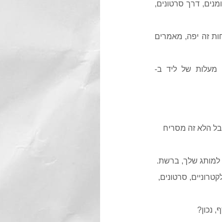
מנים, דרך סרטונים,
חות זה יפה, מאמרים
לפי "SearchEngine Journal", עלות של ליד ב-Inbound Marketing פחותה ב-60% מעלות של ליד ב-
קי", אבל הלא זה מסריח
 למותג שלך, ברשת.
טרוניים, סרטונים,
 נכון?