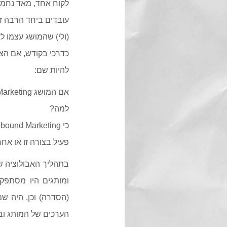
(ולי) שהמושג עצמו ל
כדרכי בקודש, אם הצי
להיות שם:
אם המושג Inbound Marketing חדש לך, רשום לך "נ" קטן ביומן, וקרא מהר את המאמר.
למה?
פעיל בצורה זו או אחר
בתהליך האבולוציה ש
ומותגים היו מסתפק
(הסדרה) וכן, היה שם
הערכים של המותג ובע