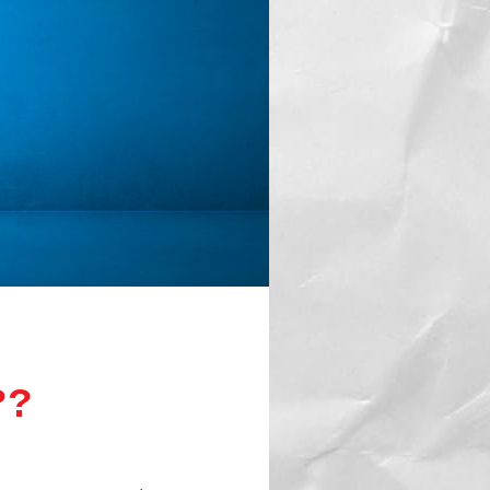
d Marketing… WTF