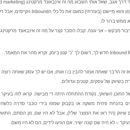
עובדים ביחד הרבה זמן והוא מיישם (בעזרתי) כמעט א
א ממש ברור לו.
בור מבקש – אני עונה. קבלו הסבר קצר על מה זה אינבאונד מרקטינג
כי Inbound Marketing זה הדבר שאתה אמור להבין בו / אותו, אם יש לך עסק שאתה 
ת בשיווק של עסקים, קטנים וגדולים.
ל ה
תוכן השיווקי
ים בהנחת פחית משקה או בקבוק שמפו בידי כוכבי סדרה כלשהיא.
 שיווק (הי! ראו את המוצר שלי!), אבל לא היו שם, מן הסתם, התוע
יקר – לא היה שם קונה ישיר. אם הגיעו לידים, הם לא היו משם.