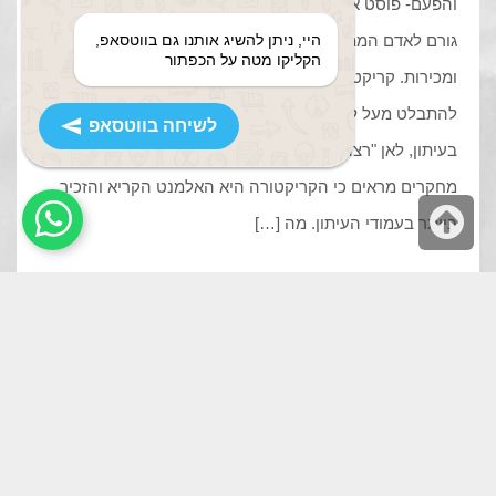
והפעם- פוסט אורח של קולגה, רועי פרידלר. עודף המסרים
היי, ניתן להשיג אותנו גם בווטסאפ,
גורם לאדם הממוצע לייצר נוגדנים לכל דבר שמריח משיווק
הקליקו מטה על הכפתור
ומכירות. קריקטורה היא דרך מקורית וצבעונית (תרתי משמע)
להתבלט מעל לים המסרים שמסביב. פתחת את עמוד הדעות
לשיחה בווטסאפ
בעיתון, לאן "רצה" העין שלך? לטקסט או לקריקטורה?
מחקרים מראים כי הקריקטורה היא האלמנט הקריא והזכיר
גלילה
ביותר בעמודי העיתון. מה […]
לראש
העמוד
קרא עוד
2
1